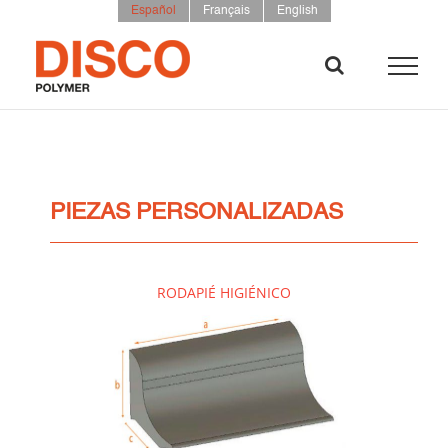
Saltar
Español
Français
English
al
contenido
PIEZAS PERSONALIZADAS
RODAPIÉ HIGIÉNICO