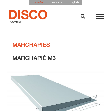
Saltar
Español
Français
English
al
contenido
MARCHAPIES
MARCHAPIÉ M3