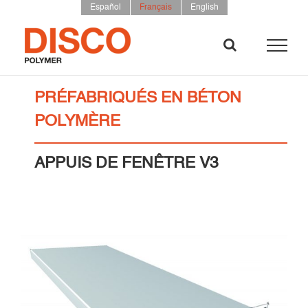
Skip
Español
Français
English
to
content
PRÉFABRIQUÉS EN BÉTON
POLYMÈRE
APPUIS DE FENÊTRE V3