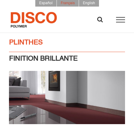
Skip
Español
Français
English
to
content
PLINTHES
FINITION BRILLANTE