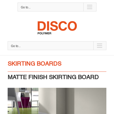
Skip
Go to...
to
content
Go to...
SKIRTING BOARDS
MATTE FINISH SKIRTING BOARD