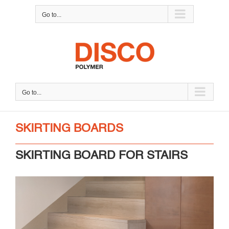
Skip
Go to...
to
content
Go to...
SKIRTING BOARDS
SKIRTING BOARD FOR STAIRS